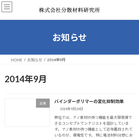
コ
ナ
ン
ビ
テ
ゲ
ン
ー
ツ
シ
へ
ョ
お知らせ
ス
ン
キ
に
ッ
移
プ
動
HOME
お知らせ
2014年9月
2014年9月
バインダーポリマーの変化抑制効果
記事
2014年9月24日
弊社では、ナノ素材の持つ機能を最大限発揮で
きるコンセプトでシナジストを設計していま
す。 ナノ素材の持つ機能として近年着目されて
いるのが、導電性です。 特に電池材料分野にお